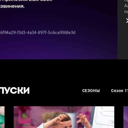
А
п
в
п
А
п
#
ПУСКИ
СЕЗОНЫ
Сезон 1