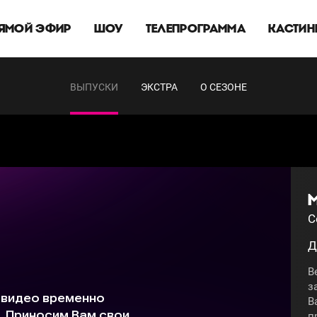
ЯМОЙ ЭФИР
ШОУ
ТЕЛЕПРОГРАММА
КАСТИН
ВЫПУСКИ
ЭКСТРА
О СЕЗОНЕ
С
Д
В
з
В
п