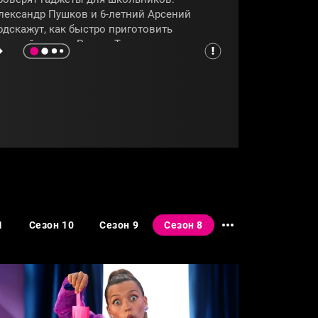
лександр Пушков и 6-летний Арсений
одскажут, как быстро приготовить
кусный десерт. Регина Тодоренко
роведёт космический эксперимент.
ссоль и психолог Маргарита Румянцева
оговорят о кризисах в семье.
МАМЫПЯТНИЦЫ
#РЕГИНАТОДОРЕНКО
1
Сезон 10
Сезон 9
Сезон 8